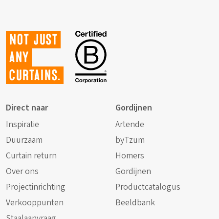
Not just
any
curtains.
Direct naar
Gordijnen
Inspiratie
Artende
Duurzaam
byTzum
Curtain return
Homers
Over ons
Gordijnen
Projectinrichting
Productcatalogus
Verkooppunten
Beeldbank
Staalaanvraag