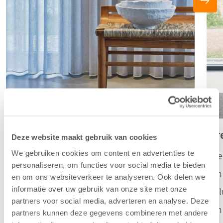
Earth
Air
Deze website maakt gebruik van cookies
We gebruiken cookies om content en advertenties te
Earth is een soepel geweven transparant met
Air
personaliseren, om functies voor social media te bieden
een natuurlijke uitstraling, geweven met
een
en om ons websiteverkeer te analyseren. Ook delen we
informatie over uw gebruik van onze site met onze
meerdere kleuren garens voor een levendig
de 
partners voor social media, adverteren en analyse. Deze
mêlee effect. Dit palet blend prachtig in
een
partners kunnen deze gegevens combineren met andere