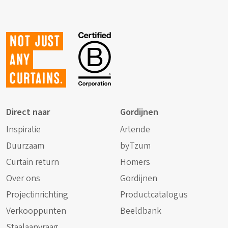
Not just
any
curtains.
Direct naar
Gordijnen
Inspiratie
Artende
Duurzaam
byTzum
Curtain return
Homers
Over ons
Gordijnen
Projectinrichting
Productcatalogus
Verkooppunten
Beeldbank
Staalaanvraag