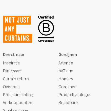
Not just
any
curtains.
Direct naar
Gordijnen
Inspiratie
Artende
Duurzaam
byTzum
Curtain return
Homers
Over ons
Gordijnen
Projectinrichting
Productcatalogus
Verkooppunten
Beeldbank
Staalaanvraag