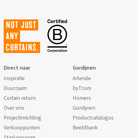
Not just
any
curtains.
Direct naar
Gordijnen
Inspiratie
Artende
Duurzaam
byTzum
Curtain return
Homers
Over ons
Gordijnen
Projectinrichting
Productcatalogus
Verkooppunten
Beeldbank
Staalaanvraag