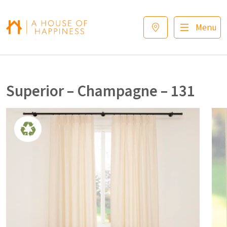
Verder naar navigatie
Ga naar hoofdinhoud
Footer
Menu
Superior – Champagne – 131