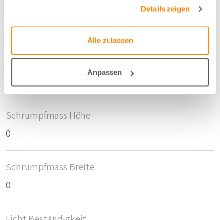
gesammelt haben.
Details zeigen
Breite/Höhe
144 cm
Alle zulassen
Anzahl der Fläschen pro m2
Anpassen
10
Schrumpfmass Höhe
0
Schrumpfmass Breite
0
Licht Beständigkeit