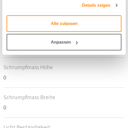
gesammelt haben.
Details zeigen
Breite/Höhe
144 cm
Alle zulassen
Anzahl der Fläschen pro m2
Anpassen
10
Schrumpfmass Höhe
0
Schrumpfmass Breite
0
Licht Beständigkeit