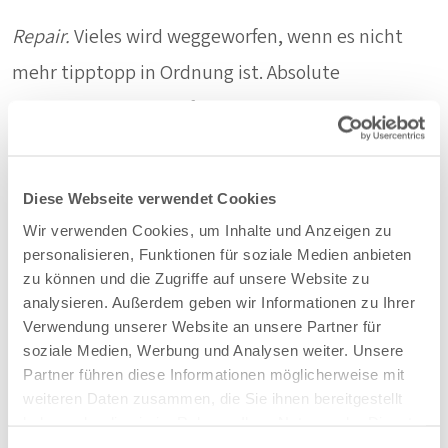
Repair.
Vieles wird weggeworfen, wenn es nicht
mehr tipptopp in Ordnung ist. Absolute
Verschwendung! Häufig können Mängel durch
Reparaturen behoben werden, damit Sie noch
länger Freude an Ihrem Vorhang haben.
Diese Webseite verwendet Cookies
Wir verwenden Cookies, um Inhalte und Anzeigen zu
Recycle.
Die Verwendung von Abfallströmen und
personalisieren, Funktionen für soziale Medien anbieten
zu können und die Zugriffe auf unsere Website zu
gebrauchten Vorhängen als Rohstoffe für die
analysieren. Außerdem geben wir Informationen zu Ihrer
Herstellung von neuen Produkten.
Verwendung unserer Website an unsere Partner für
soziale Medien, Werbung und Analysen weiter. Unsere
Partner führen diese Informationen möglicherweise mit
weiteren Daten zusammen, die Sie ihnen bereitgestellt
haben oder die sie im Rahmen Ihrer Nutzung der Dienste
gesammelt haben.