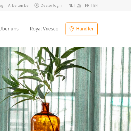
og
Arbeiten bei
Dealer login
NL
DE
FR
EN
Über uns
Royal Vriesco
Händler