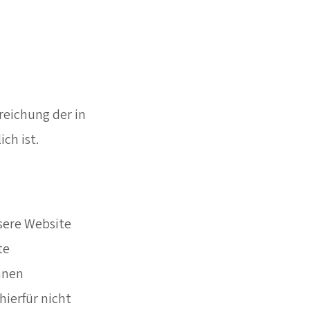
reichung der in
ch ist.
sere Website
te
hnen
hierfür nicht