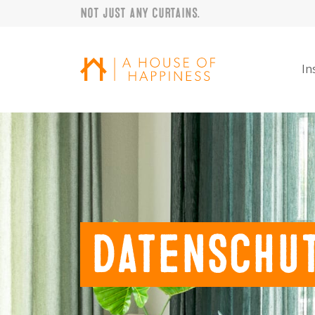
Not just any curtains.
Zur Navigation springen
Zum Hauptinhalt springen
Footer
In
Datenschu