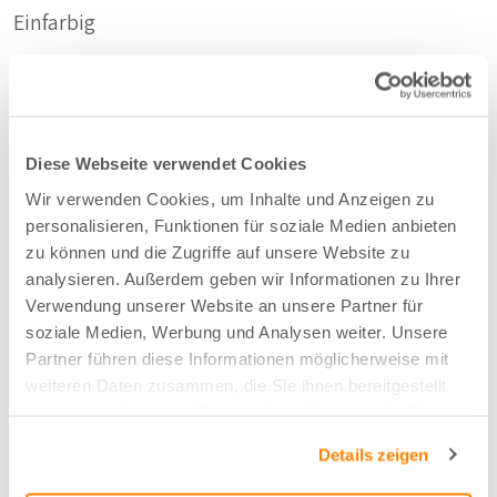
Einfarbig
Stoffart
Raumhoch
Diese Webseite verwendet Cookies
Wir verwenden Cookies, um Inhalte und Anzeigen zu
Nachhaltig
personalisieren, Funktionen für soziale Medien anbieten
Recycelte PET-Flaschen
zu können und die Zugriffe auf unsere Website zu
analysieren. Außerdem geben wir Informationen zu Ihrer
Verwendung unserer Website an unsere Partner für
Zusammensetzung
soziale Medien, Werbung und Analysen weiter. Unsere
Partner führen diese Informationen möglicherweise mit
72%PES F.R./28%PET F.
weiteren Daten zusammen, die Sie ihnen bereitgestellt
haben oder die sie im Rahmen Ihrer Nutzung der Dienste
gesammelt haben.
Farbe
Details zeigen
Hellgrau - 51