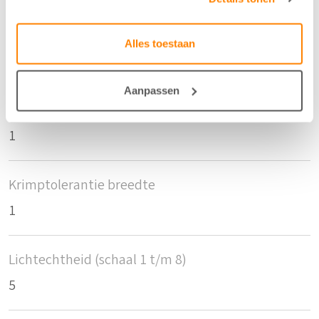
Aantal flesjes per m2
Alles toestaan
2
Aanpassen
Krimptolerantie hoogte
1
Krimptolerantie breedte
1
Lichtechtheid (schaal 1 t/m 8)
5