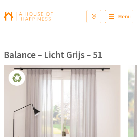
Verder naar navigatie
Ga naar hoofdinhoud
Footer
Menu
Balance – Licht Grijs – 51