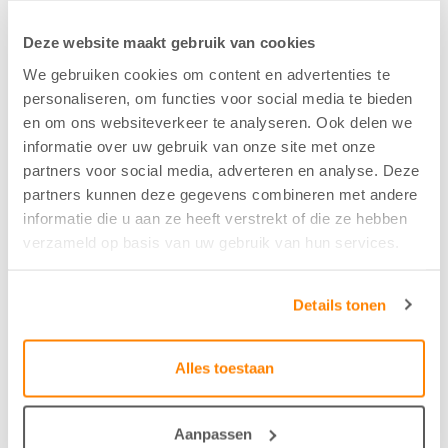
Samenstelling
35%PES/29%LI/33%CO-R
Deze website maakt gebruik van cookies
We gebruiken cookies om content en advertenties te
personaliseren, om functies voor social media te bieden
Kleur
en om ons websiteverkeer te analyseren. Ook delen we
Stro - 14
informatie over uw gebruik van onze site met onze
partners voor social media, adverteren en analyse. Deze
partners kunnen deze gegevens combineren met andere
Breedte/hoogte
informatie die u aan ze heeft verstrekt of die ze hebben
verzameld op basis van uw gebruik van hun services.
135 cm
Details tonen
Krimptolerantie hoogte
2
Alles toestaan
Krimptolerantie breedte
Aanpassen