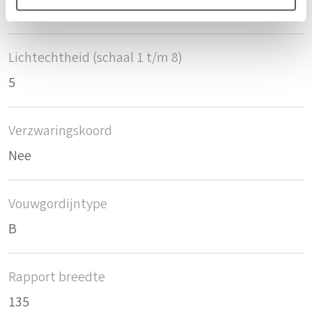
2
Lichtechtheid (schaal 1 t/m 8)
5
Verzwaringskoord
Nee
Vouwgordijntype
B
Rapport breedte
135