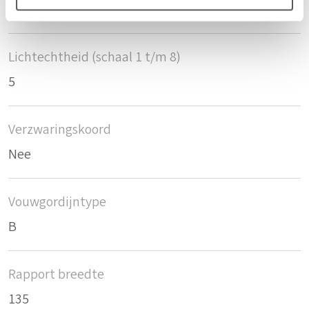
2
Lichtechtheid (schaal 1 t/m 8)
5
Verzwaringskoord
Nee
Vouwgordijntype
B
Rapport breedte
135