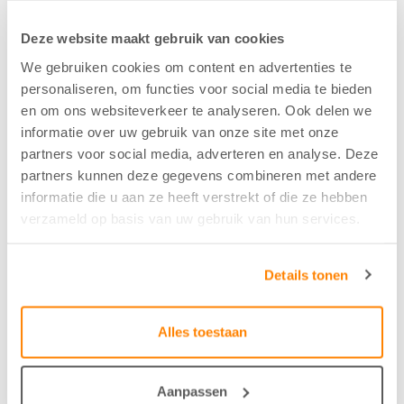
Samenstelling
35%PES/29%LI/33%CO-R
Deze website maakt gebruik van cookies
We gebruiken cookies om content en advertenties te
personaliseren, om functies voor social media te bieden
Kleur
en om ons websiteverkeer te analyseren. Ook delen we
Honing - 15
informatie over uw gebruik van onze site met onze
partners voor social media, adverteren en analyse. Deze
partners kunnen deze gegevens combineren met andere
Breedte/hoogte
informatie die u aan ze heeft verstrekt of die ze hebben
verzameld op basis van uw gebruik van hun services.
135 cm
Details tonen
Krimptolerantie hoogte
2
Alles toestaan
Krimptolerantie breedte
Aanpassen