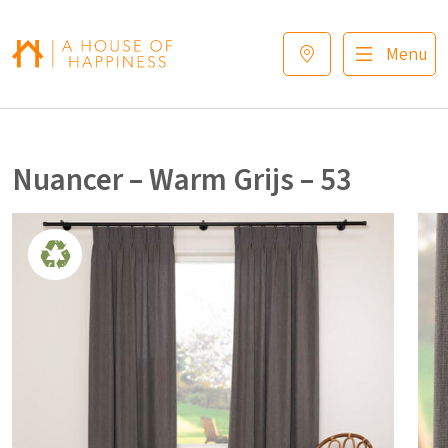
Verder naar navigatie
Ga naar hoofdinhoud
Footer
Menu
Nuancer – Warm Grijs – 53