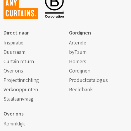
any
curtains.
Direct naar
Gordijnen
Inspiratie
Artende
Duurzaam
byTzum
Curtain return
Homers
Over ons
Gordijnen
Projectinrichting
Productcatalogus
Verkooppunten
Beeldbank
Staalaanvraag
Over ons
Koninklijk