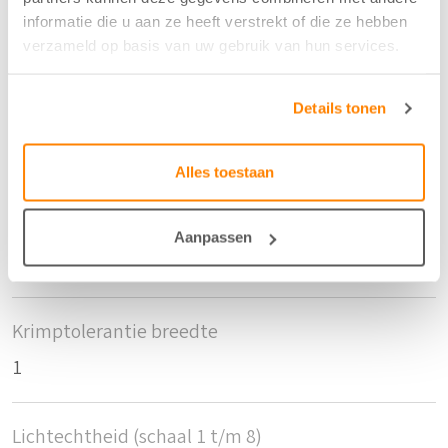
Breedte/hoogte
informatie die u aan ze heeft verstrekt of die ze hebben
verzameld op basis van uw gebruik van hun services.
320 cm
Details tonen
Aantal flesjes per m2
4
Alles toestaan
Krimptolerantie hoogte
Aanpassen
1
Krimptolerantie breedte
1
Lichtechtheid (schaal 1 t/m 8)