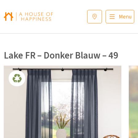
Verder naar navigatie
Ga naar hoofdinhoud
Footer
Menu
Lake FR – Donker Blauw – 49