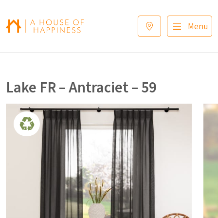
Verder naar navigatie
Ga naar hoofdinhoud
Footer
Menu
Lake FR – Antraciet – 59