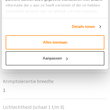
Breedte/hoogte
informatie die u aan ze heeft verstrekt of die ze hebben
verzameld op basis van uw gebruik van hun services.
320 cm
Details tonen
Aantal flesjes per m2
4
Alles toestaan
Krimptolerantie hoogte
Aanpassen
1
Krimptolerantie breedte
1
Lichtechtheid (schaal 1 t/m 8)