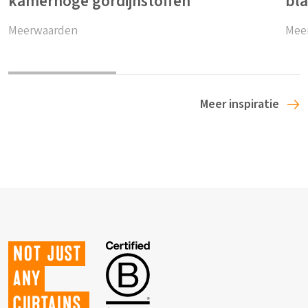
kamerhoge gordijnstoffen
bla
Meerwaarden
Mee
Meer inspiratie
Not just
any
curtains.