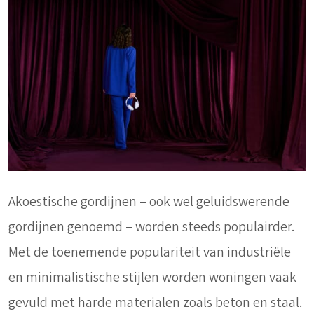
Akoestische gordijnen – ook wel geluidswerende
gordijnen genoemd – worden steeds populairder.
Met de toenemende populariteit van industriële
en minimalistische stijlen worden woningen vaak
gevuld met harde materialen zoals beton en staal.