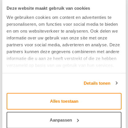
Stijlvolle vitrages voor elk interieur
Deze website maakt gebruik van cookies
Onze vitrages, ook wel glasgordijnen genoemd,
We gebruiken cookies om content en advertenties te
zijn gemaakt van transparante stoffen die de
personaliseren, om functies voor social media te bieden
en om ons websiteverkeer te analyseren. Ook delen we
inkijk verminderen zonder daglicht te blokkeren.
informatie over uw gebruik van onze site met onze
Met naadloze afwerking en een verzwaringskoord
partners voor social media, adverteren en analyse. Deze
partners kunnen deze gegevens combineren met andere
voor een prachtige val.
informatie die u aan ze heeft verstrekt of die ze hebben
verzameld op basis van uw gebruik van hun services.
Details tonen
Combineer voor optimale
Alles toestaan
privacy
Transparante gordijnen zijn vaak de ideale keuze,
Aanpassen