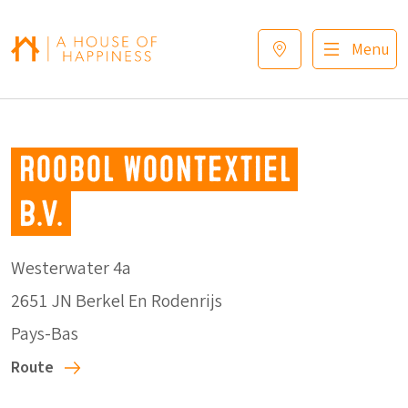
Sauter à la navigation
Sauter au contenu principal
Footer
Menu
Roobol Woontextiel
B.V.
Westerwater 4a
2651 JN Berkel En Rodenrijs
Pays-Bas
Route