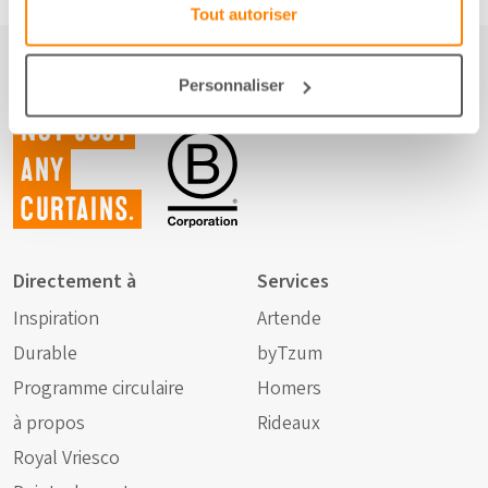
Tout autoriser
Personnaliser
Not just
any
curtains.
Directement à
Services
Inspiration
Artende
Durable
byTzum
Programme circulaire
Homers
à propos
Rideaux
Royal Vriesco