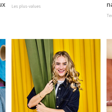
ux
n
Les plus-values
Te