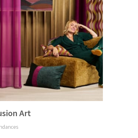
usion Art
ndances