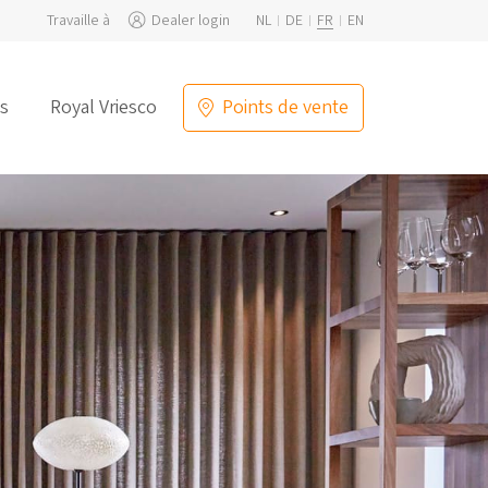
Travaille à
Dealer login
NL
DE
FR
EN
s
Royal Vriesco
Points de vente