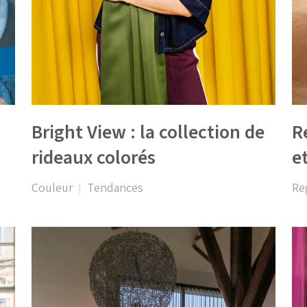
Bright View : la collection de
R
rideaux colorés
e
Couleur
Tendances
Reg