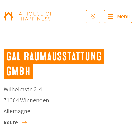
Sauter à la navigation
Sauter au contenu principal
Footer
Menu
Gal Raumausstattung
GmbH
Wilhelmstr. 2-4
71364 Winnenden
Allemagne
Route