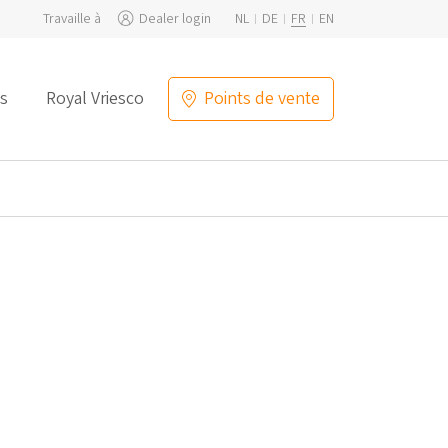
Travaille à
Dealer login
NL
DE
FR
EN
s
Royal Vriesco
Points de vente