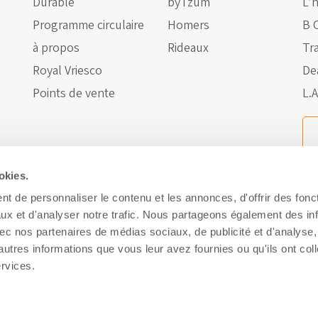
Durable
byTzum
L’h
Programme circulaire
Homers
B 
à propos
Rideaux
Tra
Royal Vriesco
De
Points de vente
L.A
okies.
t de personnaliser le contenu et les annonces, d'offrir des fonct
ux et d'analyser notre trafic. Nous partageons également des in
 avec nos partenaires de médias sociaux, de publicité et d'analyse
autres informations que vous leur avez fournies ou qu'ils ont col
à propos
Données personelles et cookies
Cookies
Avert
ervices.