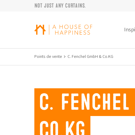
Not just any curtains.
Sauter à la navigation
Sauter au contenu principal
Footer
Insp
Points de vente
C. Fenchel GmbH & Co.KG
C. Fenche
Co.KG