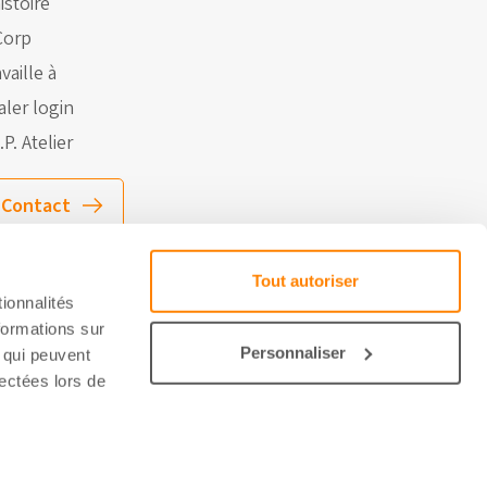
istoire
Corp
vaille à
aler login
.P. Atelier
Contact
Tout autoriser
ionnalités
formations sur
Personnaliser
, qui peuvent
lectées lors de
issement et droits d’auteur
Website door Studio Brabo