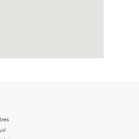
tres
yal