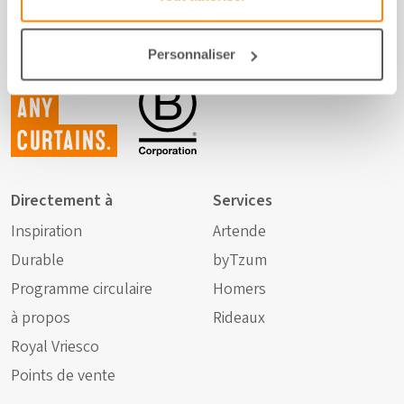
Personnaliser
Not just
any
curtains.
Directement à
Services
Inspiration
Artende
Durable
byTzum
Programme circulaire
Homers
à propos
Rideaux
Royal Vriesco
Points de vente