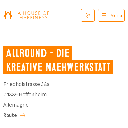
Sauter à la navigation
Sauter au contenu principal
Footer
Menu
Allround – Die
kreative Naehwerkstatt
Friedhofstrasse 38a
74889 Hoffenheim
Allemagne
Route