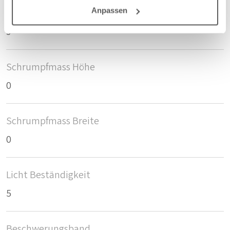
Anpassen
Anzahl der Fläschen pro m2
3
Schrumpfmass Höhe
0
Schrumpfmass Breite
0
Licht Beständigkeit
5
Beschwerungsband