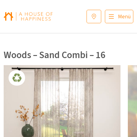
Zur Navigation springen
Zum Hauptinhalt springen
Footer
Menü
Woods – Sand Combi – 16