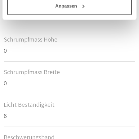
Anzahl der Fläschen pro m2
Anpassen
2
Schrumpfmass Höhe
0
Schrumpfmass Breite
0
Licht Beständigkeit
6
Beschwerungsband