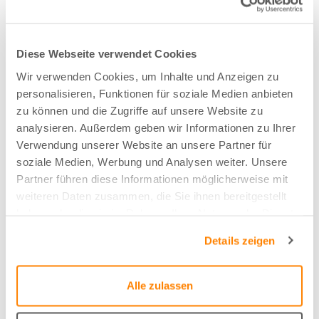
Nachhaltig
Diese Webseite verwendet Cookies
Recycelte PET-Flaschen
Wir verwenden Cookies, um Inhalte und Anzeigen zu
personalisieren, Funktionen für soziale Medien anbieten
Zusammensetzung
zu können und die Zugriffe auf unsere Website zu
analysieren. Außerdem geben wir Informationen zu Ihrer
78%PES F.R./22%PET F.R
Verwendung unserer Website an unsere Partner für
soziale Medien, Werbung und Analysen weiter. Unsere
Partner führen diese Informationen möglicherweise mit
Farbe
weiteren Daten zusammen, die Sie ihnen bereitgestellt
Goldgelb - 07
haben oder die sie im Rahmen Ihrer Nutzung der Dienste
gesammelt haben.
Details zeigen
Breite/Höhe
320 cm
Alle zulassen