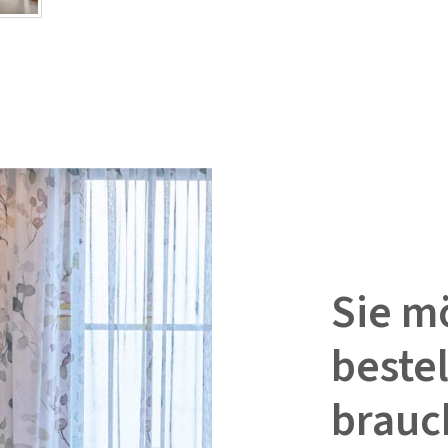
Sie m
beste
brauc