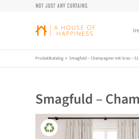
Not just any curtains.
Zur Navigation springen
Zum Hauptinhalt springen
Footer
In
Produktkatalog
Smagfuld – Champagner mit Grau – 51
Smagfuld – Cham