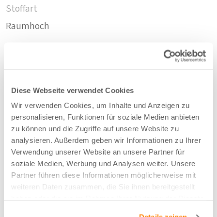
Stoffart
Raumhoch
Nachhaltig
Recycelte PET-Flaschen
Diese Webseite verwendet Cookies
Wir verwenden Cookies, um Inhalte und Anzeigen zu
Zusammensetzung
personalisieren, Funktionen für soziale Medien anbieten
50%rPET/50%PES
zu können und die Zugriffe auf unsere Website zu
analysieren. Außerdem geben wir Informationen zu Ihrer
Verwendung unserer Website an unsere Partner für
Farbe
soziale Medien, Werbung und Analysen weiter. Unsere
Partner führen diese Informationen möglicherweise mit
Terra - 63
weiteren Daten zusammen, die Sie ihnen bereitgestellt
haben oder die sie im Rahmen Ihrer Nutzung der Dienste
Breite/Höhe
gesammelt haben.