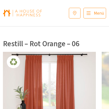
Zur Navigation springen
Zum Hauptinhalt springen
Footer
Menü
Restill – Rot Orange – 06