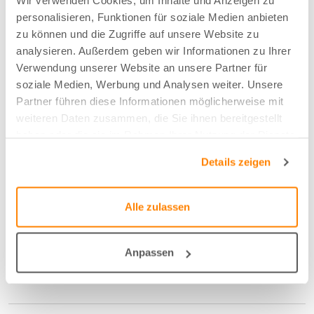
Wir verwenden Cookies, um Inhalte und Anzeigen zu
personalisieren, Funktionen für soziale Medien anbieten
Farbe
zu können und die Zugriffe auf unsere Website zu
analysieren. Außerdem geben wir Informationen zu Ihrer
Rotorange - 06
Verwendung unserer Website an unsere Partner für
soziale Medien, Werbung und Analysen weiter. Unsere
Partner führen diese Informationen möglicherweise mit
Breite/Höhe
weiteren Daten zusammen, die Sie ihnen bereitgestellt
140 cm
haben oder die sie im Rahmen Ihrer Nutzung der Dienste
gesammelt haben.
Details zeigen
Anzahl der Fläschen pro m2
3,5
Alle zulassen
Schrumpfmass Höhe
Anpassen
0