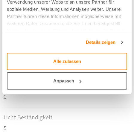
320 cm
Verwendung unserer Website an unsere Partner für
soziale Medien, Werbung und Analysen weiter. Unsere
Partner führen diese Informationen möglicherweise mit
Anzahl der Fläschen pro m2
weiteren Daten zusammen, die Sie ihnen bereitgestellt
haben oder die sie im Rahmen Ihrer Nutzung der Dienste
3
gesammelt haben.
Details zeigen
Schrumpfmass Höhe
Alle zulassen
0
Anpassen
Schrumpfmass Breite
0
Licht Beständigkeit
5