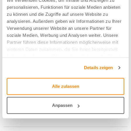
Wir verwenden Cookies, um Inhalte und Anzeigen zu
personalisieren, Funktionen für soziale Medien anbieten
Farbe
zu können und die Zugriffe auf unsere Website zu
analysieren. Außerdem geben wir Informationen zu Ihrer
Stroh - 14
Verwendung unserer Website an unsere Partner für
soziale Medien, Werbung und Analysen weiter. Unsere
Partner führen diese Informationen möglicherweise mit
Breite/Höhe
weiteren Daten zusammen, die Sie ihnen bereitgestellt
143 cm
haben oder die sie im Rahmen Ihrer Nutzung der Dienste
gesammelt haben.
Details zeigen
Anzahl der Fläschen pro m2
1,5
Alle zulassen
Schrumpfmass Höhe
Anpassen
0