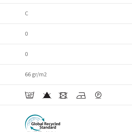
C
0
0
66 gr/m2