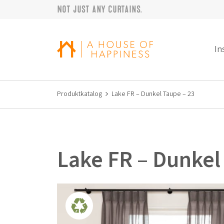
Not just any curtains.
Zur Navigation springen
Zum Hauptinhalt springen
Footer
In
Produktkatalog
Lake FR – Dunkel Taupe – 23
Lake FR – Dunkel