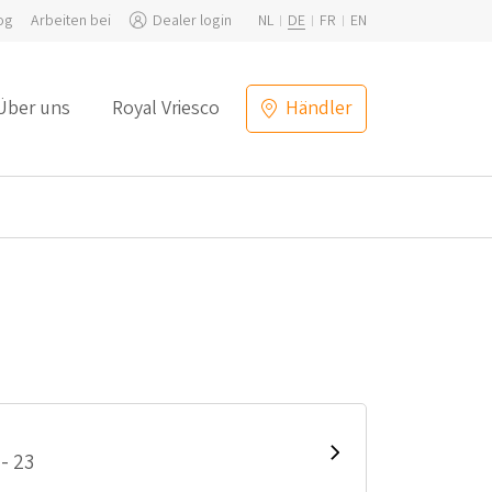
og
Arbeiten bei
Dealer login
NL
DE
FR
EN
Über uns
Royal Vriesco
Händler
- 23