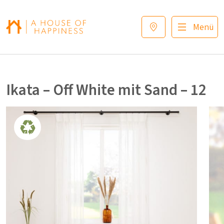
Zur Navigation springen
Zum Hauptinhalt springen
Footer
Menü
Ikata – Off White mit Sand – 12