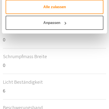
Anzahl der Fläschen pro m2
Alle zulassen
11
Anpassen
Schrumpfmass Höhe
0
Schrumpfmass Breite
0
Licht Beständigkeit
6
Beschwerungsband