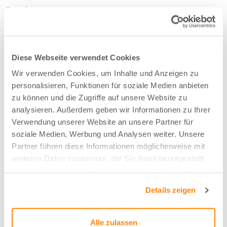
Dessin
Einfarbig
Diese Webseite verwendet Cookies
Stoffart
Wir verwenden Cookies, um Inhalte und Anzeigen zu
Bahnen
personalisieren, Funktionen für soziale Medien anbieten
zu können und die Zugriffe auf unsere Website zu
analysieren. Außerdem geben wir Informationen zu Ihrer
Nachhaltig
Verwendung unserer Website an unsere Partner für
Nachhaltige Baumwolle (BCI)
soziale Medien, Werbung und Analysen weiter. Unsere
Partner führen diese Informationen möglicherweise mit
weiteren Daten zusammen, die Sie ihnen bereitgestellt
Zusammensetzung
haben oder die sie im Rahmen Ihrer Nutzung der Dienste
gesammelt haben.
100% CO
Details zeigen
Farbe
Alle zulassen