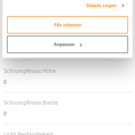
gesammelt haben.
Details zeigen
Breite/Höhe
320 cm
Alle zulassen
Anzahl der Fläschen pro m2
Anpassen
13
Schrumpfmass Höhe
0
Schrumpfmass Breite
0
Licht Beständigkeit