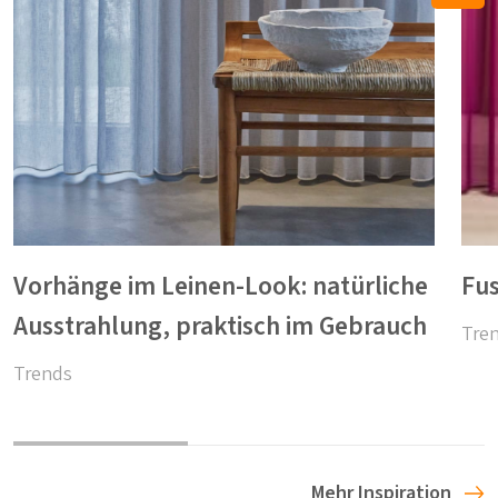
Vorhänge im Leinen-Look: natürliche
Fus
Ausstrahlung, praktisch im Gebrauch
Tre
Trends
Mehr Inspiration