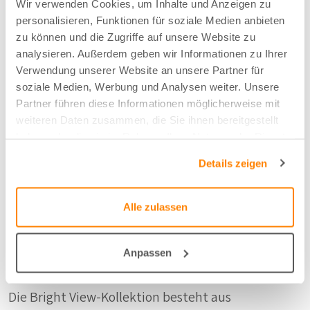
Bewegung. Auch Trendagenturen und Farbmarken
Wir verwenden Cookies, um Inhalte und Anzeigen zu
personalisieren, Funktionen für soziale Medien anbieten
signalisieren eine Verschiebung hin zu einer
zu können und die Zugriffe auf unsere Website zu
reichhaltigeren Farbpalette, in der Ruhe und
analysieren. Außerdem geben wir Informationen zu Ihrer
Verwendung unserer Website an unsere Partner für
Ausdruck nebeneinander existieren.
soziale Medien, Werbung und Analysen weiter. Unsere
Partner führen diese Informationen möglicherweise mit
weiteren Daten zusammen, die Sie ihnen bereitgestellt
Während einige Farbprognosen vorsichtig bleiben,
haben oder die sie im Rahmen Ihrer Nutzung der Dienste
gesammelt haben.
entscheidet sich A House of Happiness bewusst für
Details zeigen
eine Kollektion, die Farbe zu umarmen wagt und
damit ein klares Statement setzt.
Alle zulassen
Vorhänge, die mehr können als nur Licht
Anpassen
filtern
Die Bright View-Kollektion besteht aus