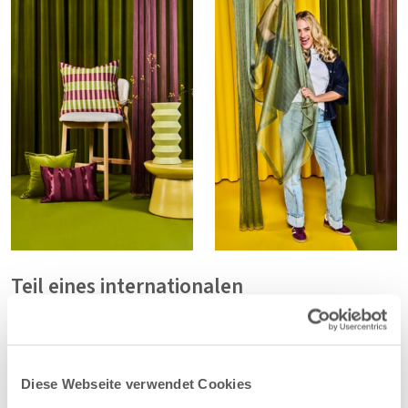
Teil eines internationalen
Einrichtungstrends
Die Farbentwicklung, die Bright View zeigt, steht
im Einklang mit einer breiteren internationalen
Diese Webseite verwendet Cookies