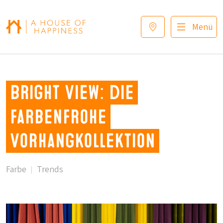
Zur Navigation springen
Zum Hauptinhalt springen
Footer
Menü
Bright View: die
farbenfrohe
Vorhangkollektion
Farbe
Trends