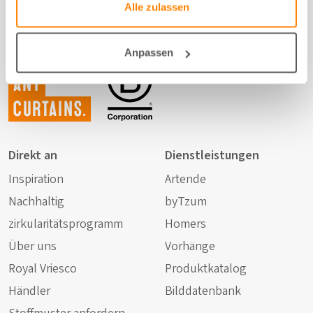
Alle zulassen
Anpassen
Not just
any
curtains.
Direkt an
Dienstleistungen
Inspiration
Artende
Nachhaltig
byTzum
zirkularitätsprogramm
Homers
Über uns
Vorhänge
Royal Vriesco
Produktkatalog
Händler
Bilddatenbank