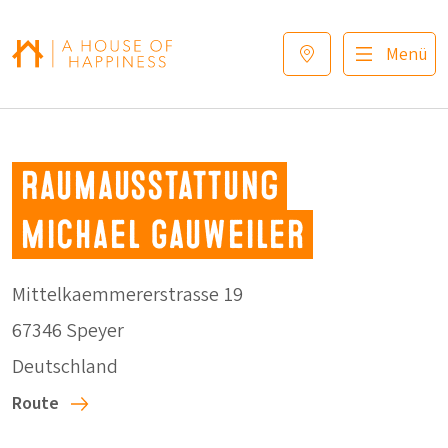
Zur Navigation springen
Zum Hauptinhalt springen
Footer
Menü
Raumausstattung
Michael Gauweiler
Mittelkaemmererstrasse 19
67346 Speyer
Deutschland
Route