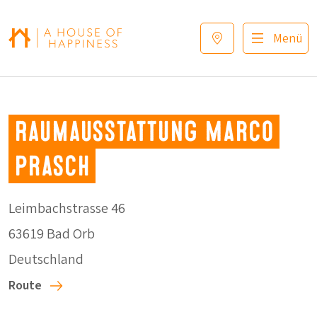
Zur Navigation springen
Zum Hauptinhalt springen
Footer
Menü
Raumausstattung Marco
Prasch
Leimbachstrasse 46
63619 Bad Orb
Deutschland
Route