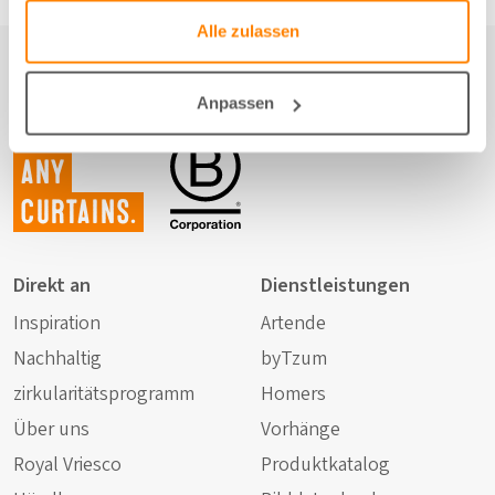
Alle zulassen
Anpassen
Not just
any
curtains.
Direkt an
Dienstleistungen
Inspiration
Artende
Nachhaltig
byTzum
zirkularitätsprogramm
Homers
Über uns
Vorhänge
Royal Vriesco
Produktkatalog