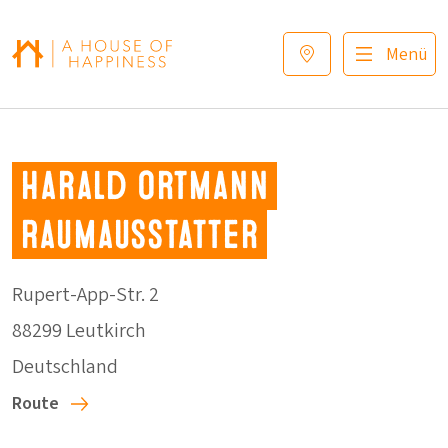
Zur Navigation springen
Zum Hauptinhalt springen
Footer
Menü
Harald Ortmann
Raumausstatter
Rupert-App-Str. 2
88299 Leutkirch
Deutschland
Route