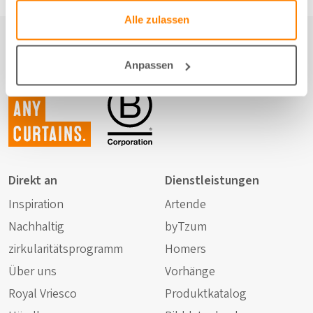
Alle zulassen
Anpassen
Not just
any
curtains.
Direkt an
Dienstleistungen
Inspiration
Artende
Nachhaltig
byTzum
zirkularitätsprogramm
Homers
Über uns
Vorhänge
Royal Vriesco
Produktkatalog