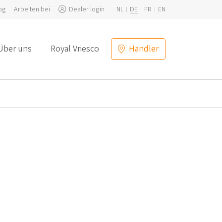
og
Arbeiten bei
Dealer login
NL
DE
FR
EN
Über uns
Royal Vriesco
Händler