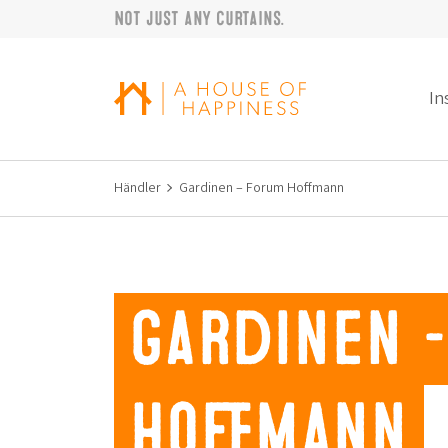
Not just any curtains.
Zur Navigation springen
Zum Hauptinhalt springen
Footer
In
Händler
Gardinen – Forum Hoffmann
Gardinen 
Hoffmann