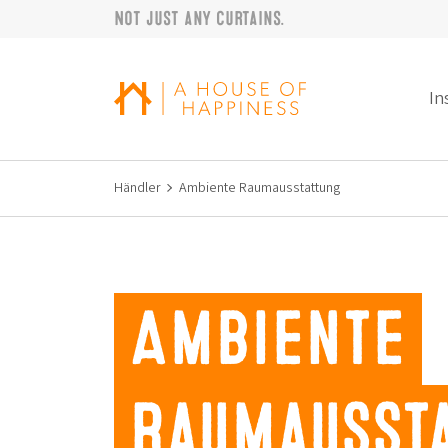
Not just any curtains.
Zur Navigation springen
Zum Hauptinhalt springen
Footer
In
Händler
Ambiente Raumausstattung
Ambiente
Raumausst