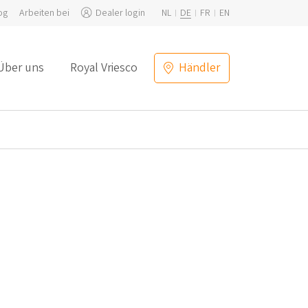
og
Arbeiten bei
Dealer login
NL
DE
FR
EN
Über uns
Royal Vriesco
Händler