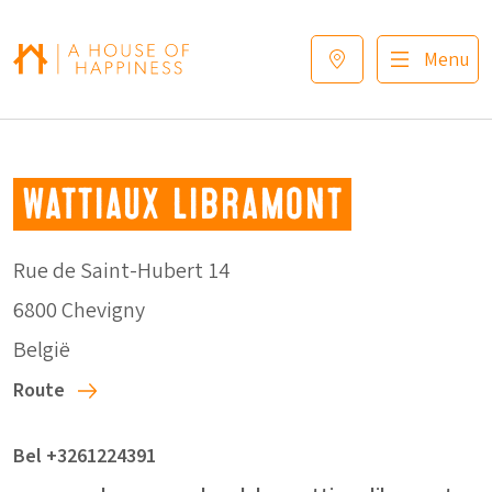
Verder naar navigatie
Ga naar hoofdinhoud
Footer
Menu
Wattiaux Libramont
Rue de Saint-Hubert 14
6800 Chevigny
België
Route
Bel +3261224391