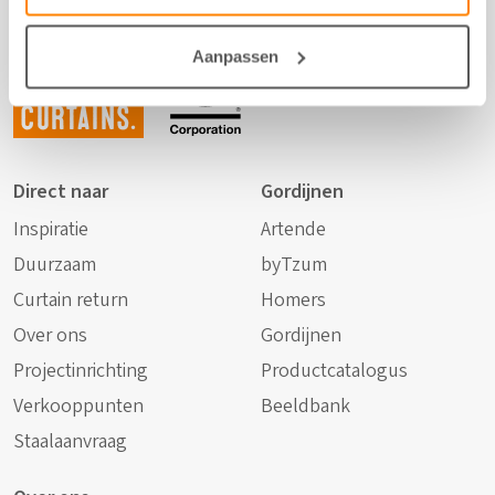
Not just
Aanpassen
any
curtains.
Direct naar
Gordijnen
Inspiratie
Artende
Duurzaam
byTzum
Curtain return
Homers
Over ons
Gordijnen
Projectinrichting
Productcatalogus
Verkooppunten
Beeldbank
Staalaanvraag