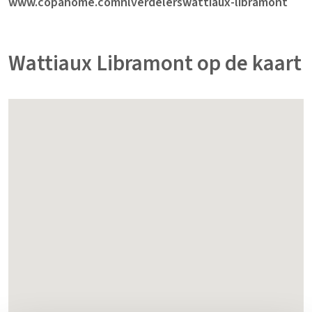
www.copahome.comnlverdelerswattiaux-libramont
Wattiaux Libramont op de kaart