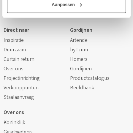
Aanpassen
curtains.
Direct naar
Gordijnen
Inspiratie
Artende
Duurzaam
byTzum
Curtain return
Homers
Over ons
Gordijnen
Projectinrichting
Productcatalogus
Verkooppunten
Beeldbank
Staalaanvraag
Over ons
Koninklijk
Geschiedenis