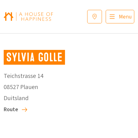
Verder naar navigatie
Ga naar hoofdinhoud
Footer
Menu
Sylvia Golle
Teichstrasse 14
08527 Plauen
Duitsland
Route