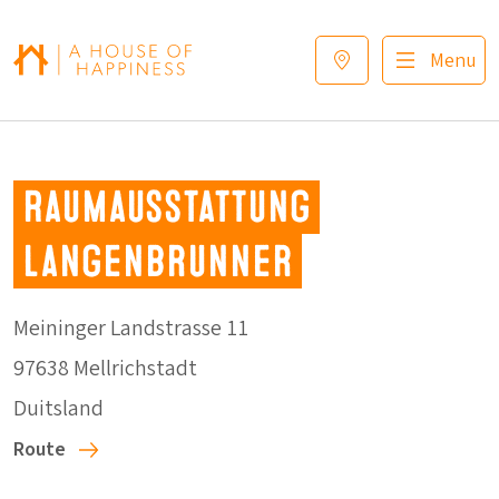
Verder naar navigatie
Ga naar hoofdinhoud
Footer
Menu
Raumausstattung
Langenbrunner
Meininger Landstrasse 11
97638 Mellrichstadt
Duitsland
Route