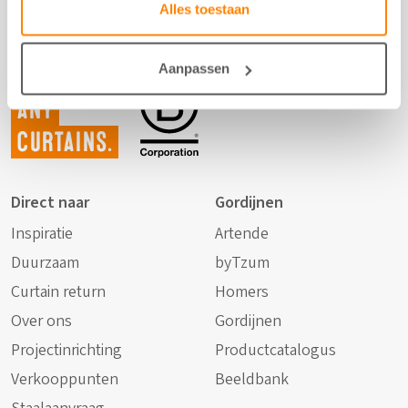
Alles toestaan
Aanpassen
Not just
any
curtains.
Direct naar
Gordijnen
Inspiratie
Artende
Duurzaam
byTzum
Curtain return
Homers
Over ons
Gordijnen
Projectinrichting
Productcatalogus
Verkooppunten
Beeldbank