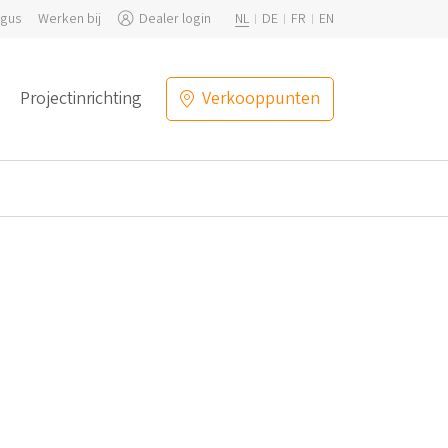
ogus
Werken bij
Dealer login
NL
DE
FR
EN
Projectinrichting
Verkooppunten