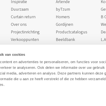
Inspiratie
Artende
Kon
Duurzaam
byTzum
Ge
Curtain return
Homers
B 
Over ons
Gordijnen
We
Projectinrichting
Productcatalogus
De
Verkooppunten
Beeldbank
L.A
Staalaanvraag
ik van cookies
ontent en advertenties te personaliseren, om functies voor soci
erkeer te analyseren. Ook delen we informatie over uw gebruik 
cial media, adverteren en analyse. Deze partners kunnen deze
ormatie die u aan ze heeft verstrekt of die ze hebben verzameld
es.
© Royal Vriesco B.V.
Privacy Policy
Cookies
Disclaimer
Website