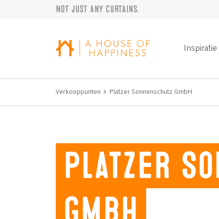
Not just any curtains.
Verder naar navigatie
Ga naar hoofdinhoud
Footer
Inspiratie
Verkooppunten
Platzer Sonnenschutz GmbH
Platzer S
GmbH