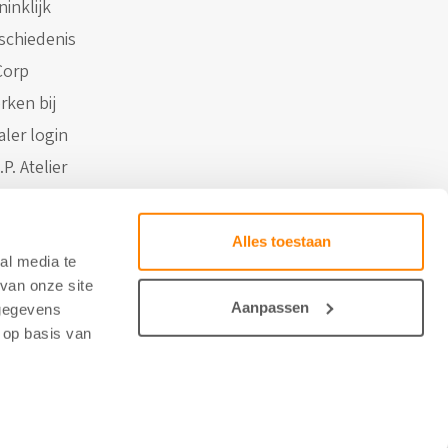
inklijk
schiedenis
Corp
rken bij
aler login
.P. Atelier
Contact
Alles toestaan
al media te
van onze site
Aanpassen
 gegevens
 op basis van
 door Studio Brabo