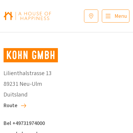
Verder naar navigatie
Ga naar hoofdinhoud
Footer
Menu
Kohn GmbH
Lilienthalstrasse 13
89231 Neu-Ulm
Duitsland
Route
Bel +49731974000