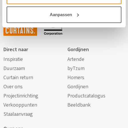
Not just
Aanpassen
any
curtains.
Direct naar
Gordijnen
Inspiratie
Artende
Duurzaam
byTzum
Curtain return
Homers
Over ons
Gordijnen
Projectinrichting
Productcatalogus
Verkooppunten
Beeldbank
Staalaanvraag