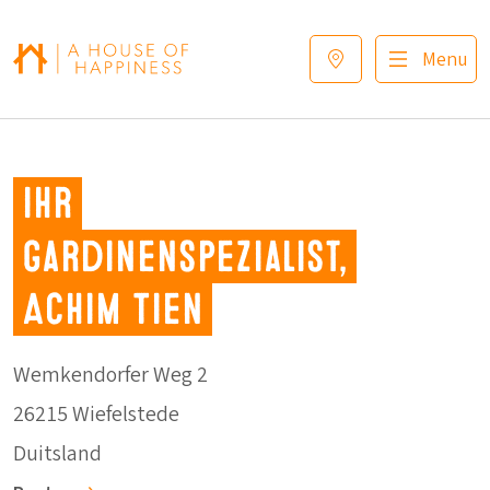
Verder naar navigatie
Ga naar hoofdinhoud
Footer
Menu
Ihr
Gardinenspezialist,
Achim Tien
Wemkendorfer Weg 2
26215 Wiefelstede
Duitsland