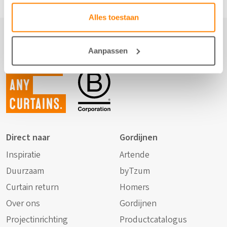
Alles toestaan
Aanpassen
Not just
any
curtains.
Direct naar
Gordijnen
Inspiratie
Artende
Duurzaam
byTzum
Curtain return
Homers
Over ons
Gordijnen
Projectinrichting
Productcatalogus