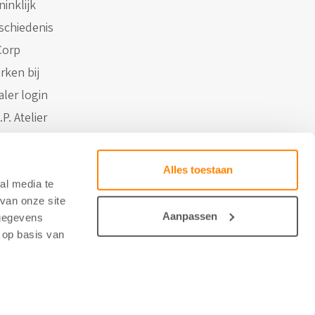
inklijk
schiedenis
Corp
rken bij
aler login
.P. Atelier
Contact
Alles toestaan
al media te
van onze site
Aanpassen
 gegevens
 op basis van
 door Studio Brabo