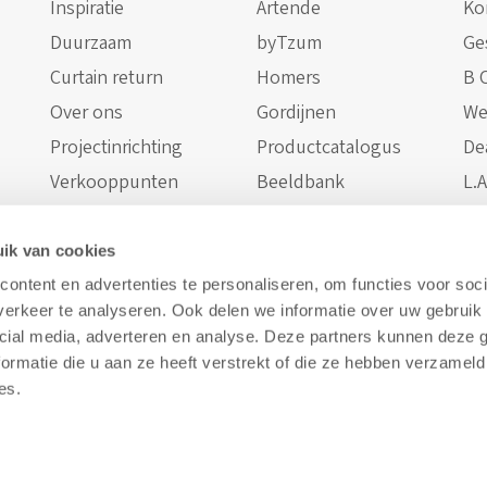
Inspiratie
Artende
Kon
Duurzaam
byTzum
Ge
Curtain return
Homers
B 
Over ons
Gordijnen
We
Projectinrichting
Productcatalogus
De
Verkooppunten
Beeldbank
L.A
Staalaanvraag
ik van cookies
ontent en advertenties te personaliseren, om functies voor soci
erkeer te analyseren. Ook delen we informatie over uw gebruik 
cial media, adverteren en analyse. Deze partners kunnen deze
ormatie die u aan ze heeft verstrekt of die ze hebben verzameld
es.
© Royal Vriesco B.V.
Privacy Policy
Cookies
Disclaimer
Website