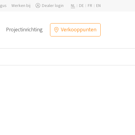
ogus
Werken bij
Dealer login
NL
DE
FR
EN
Projectinrichting
Verkooppunten