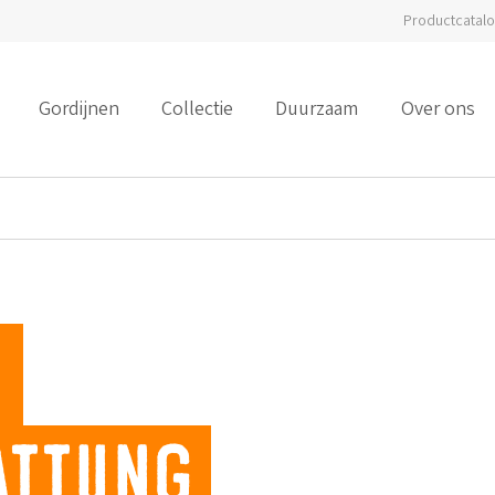
Productcatal
Gordijnen
Collectie
Duurzaam
Over ons
n
attung