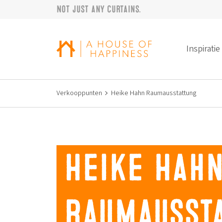
Not just any curtains.
Verder naar navigatie
Ga naar hoofdinhoud
Footer
Inspiratie
Verkooppunten
Heike Hahn Raumausstattung
Heike Hah
Raumausst