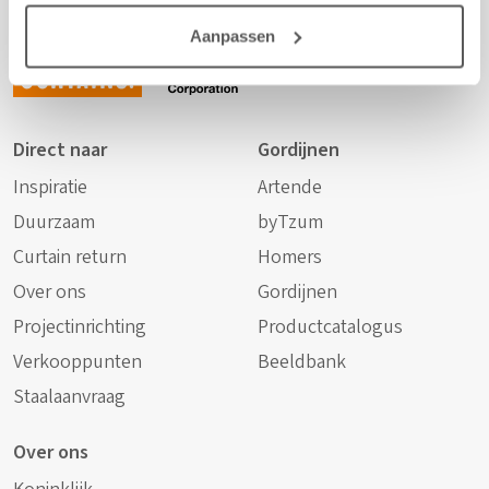
any
Aanpassen
curtains.
Direct naar
Gordijnen
Inspiratie
Artende
Duurzaam
byTzum
Curtain return
Homers
Over ons
Gordijnen
Projectinrichting
Productcatalogus
Verkooppunten
Beeldbank
Staalaanvraag
Over ons