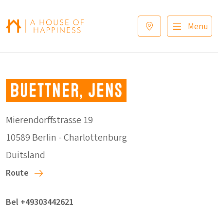
Verder naar navigatie
Ga naar hoofdinhoud
Footer
Menu
Buettner, Jens
Mierendorffstrasse 19
10589 Berlin - Charlottenburg
Duitsland
Route
Bel +49303442621