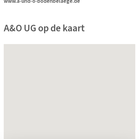
www.a-und-o-bodenbelaege.de
A&O UG op de kaart