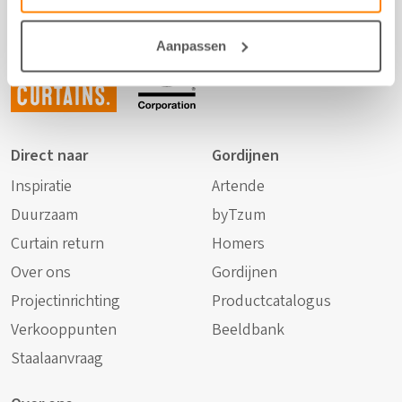
Not just
Aanpassen
any
curtains.
Direct naar
Gordijnen
Inspiratie
Artende
Duurzaam
byTzum
Curtain return
Homers
Over ons
Gordijnen
Projectinrichting
Productcatalogus
Verkooppunten
Beeldbank
Staalaanvraag