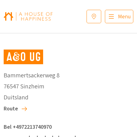
Verder naar navigatie
Ga naar hoofdinhoud
Footer
Menu
A&O UG
Bammertsackerweg 8
76547 Sinzheim
Duitsland
Route
Bel +4972213740970